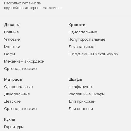
Несколько лет в числе
крупнейших интернет-магазинов
Диваны
Кровати
Прямые
Односпальные
Угловые
Полутороспальные
Кушетки
Двуспальные
Софы
С подъемным механизмом
Механизм аккордеон
Ортопедические
Матрасы
Шкафы
Односпальные
Шкафы-купе
Двуспальные
Распашные шкафы
Детские
Для прихожей
Ортопедические
Для спальни
Кухни
Гарнитуры