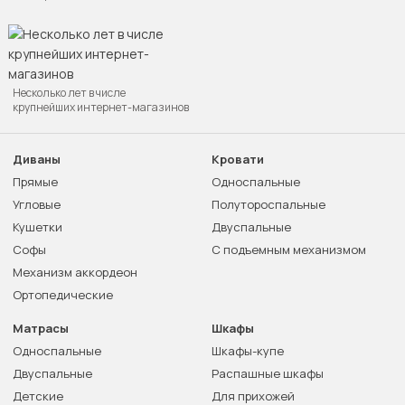
Несколько лет в числе
крупнейших интернет-магазинов
Диваны
Кровати
Прямые
Односпальные
Угловые
Полутороспальные
Кушетки
Двуспальные
Софы
С подъемным механизмом
Механизм аккордеон
Ортопедические
Матрасы
Шкафы
Односпальные
Шкафы-купе
Двуспальные
Распашные шкафы
Детские
Для прихожей