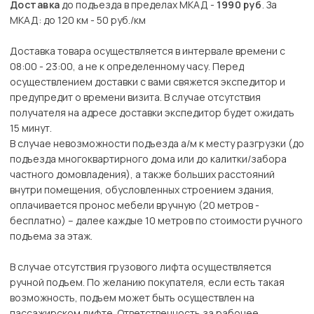
Доставка
до подъезда в пределах МКАД -
1990 руб
. За
МКАД: до 120 км - 50 руб./км
Доставка товара осуществляется в интервале времени с
08:00 - 23:00, а не к определенному часу. Перед
осуществлением доставки с вами свяжется экспедитор и
предупредит о времени визита. В случае отсутствия
получателя на адресе доставки экспедитор будет ожидать
15 минут.
В случае невозможности подъезда а/м к месту разгрузки (до
подъезда многоквартирного дома или до калитки/забора
частного домовладения), а также больших расстояний
внутри помещения, обусловленных строением здания,
оплачивается пронос мебели вручную (20 метров -
бесплатно) – далее каждые 10 метров по стоимости ручного
подъема за этаж.
В случае отсутствия грузового лифта осуществляется
ручной подъем. По желанию покупателя, если есть такая
возможность, подъем может быть осуществлен на
пассажирском лифте. Ответственность за рабочее