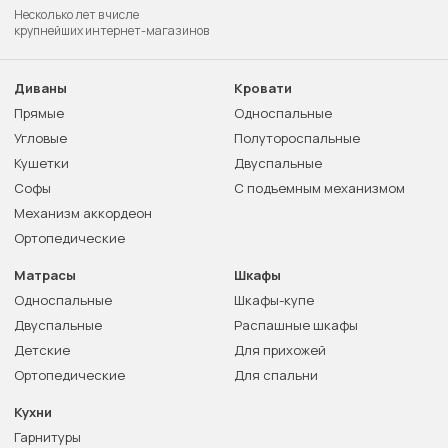
Несколько лет в числе
крупнейших интернет-магазинов
Диваны
Кровати
Прямые
Односпальные
Угловые
Полутороспальные
Кушетки
Двуспальные
Софы
С подъемным механизмом
Механизм аккордеон
Ортопедические
Матрасы
Шкафы
Односпальные
Шкафы-купе
Двуспальные
Распашные шкафы
Детские
Для прихожей
Ортопедические
Для спальни
Кухни
Гарнитуры