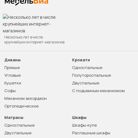
Несколько лет в числе
крупнейших интернет-магазинов
Диваны
Кровати
Прямые
Односпальные
Угловые
Полутороспальные
Кушетки
Двуспальные
Софы
С подъемным механизмом
Механизм аккордеон
Ортопедические
Матрасы
Шкафы
Односпальные
Шкафы-купе
Двуспальные
Распашные шкафы