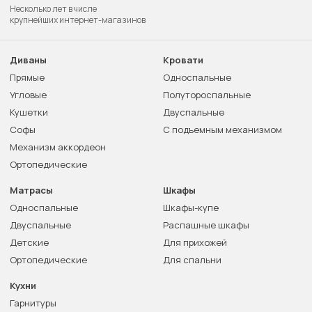
Несколько лет в числе
крупнейших интернет-магазинов
Диваны
Кровати
Прямые
Односпальные
Угловые
Полутороспальные
Кушетки
Двуспальные
Софы
С подъемным механизмом
Механизм аккордеон
Ортопедические
Матрасы
Шкафы
Односпальные
Шкафы-купе
Двуспальные
Распашные шкафы
Детские
Для прихожей
Ортопедические
Для спальни
Кухни
Гарнитуры