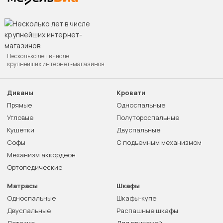
Несколько лет в числе
крупнейших интернет-магазинов
Диваны
Кровати
Прямые
Односпальные
Угловые
Полутороспальные
Кушетки
Двуспальные
Софы
С подъемным механизмом
Механизм аккордеон
Ортопедические
Матрасы
Шкафы
Односпальные
Шкафы-купе
Двуспальные
Распашные шкафы