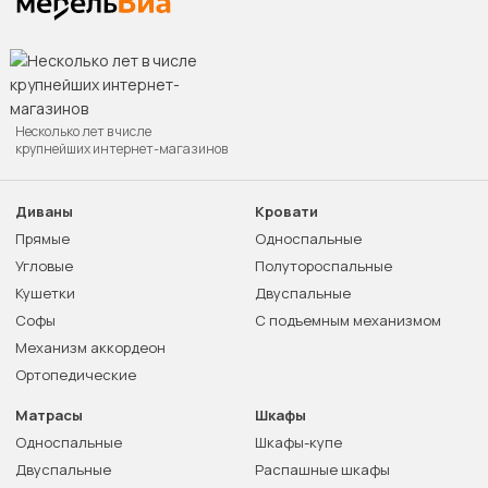
Несколько лет в числе
крупнейших интернет-магазинов
Диваны
Кровати
Прямые
Односпальные
Угловые
Полутороспальные
Кушетки
Двуспальные
Софы
С подъемным механизмом
Механизм аккордеон
Ортопедические
Матрасы
Шкафы
Односпальные
Шкафы-купе
Двуспальные
Распашные шкафы