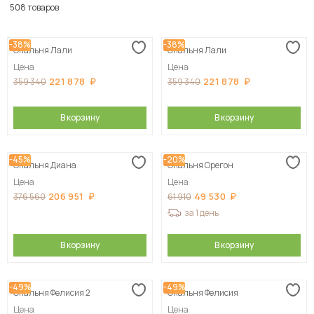
По популярности
508 товаров
Сначала дешевые
-38%
-38%
Спальня Лали
Спальня Лали
Сначала дорогие
Цена
Цена
221 878
221 878
359 340
359 340
В корзину
В корзину
-45%
-20%
Спальня Диана
Спальня Орегон
Цена
Цена
206 951
49 530
376 560
61 910
за 1 день
В корзину
В корзину
-49%
-49%
Спальня Фелисия 2
Спальня Фелисия
Цена
Цена