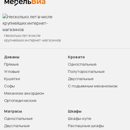
Несколько лет в числе
крупнейших интернет-магазинов
Диваны
Кровати
Прямые
Односпальные
Угловые
Полутороспальные
Кушетки
Двуспальные
Софы
С подъемным механизмом
Механизм аккордеон
Ортопедические
Матрасы
Шкафы
Односпальные
Шкафы-купе
Двуспальные
Распашные шкафы