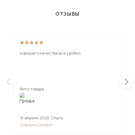
ОТЗЫВЫ
хорошего качества,все удобно
Эта
пом
мат
рас
ещ
мес
Фото товара:
Фот
19 апреля 2020
,
Ольга
31 
Спальня Оливия
Мн
див