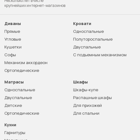
Несколько лет в числе
крупнейших интернет-магазинов
Диваны
Кровати
Прямые
Односпальные
Угловые
Полутороспальные
Кушетки
Двуспальные
Софы
С подъемным механизмом
Механизм аккордеон
Ортопедические
Матрасы
Шкафы
Односпальные
Шкафы-купе
Двуспальные
Распашные шкафы
Детские
Для прихожей
Ортопедические
Для спальни
Кухни
Гарнитуры