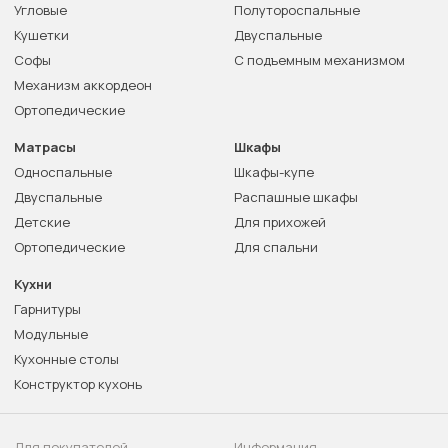
Угловые
Полутороспальные
Кушетки
Двуспальные
Софы
С подъемным механизмом
Механизм аккордеон
Ортопедические
Матрасы
Шкафы
Односпальные
Шкафы-купе
Двуспальные
Распашные шкафы
Детские
Для прихожей
Ортопедические
Для спальни
Кухни
Гарнитуры
Модульные
Кухонные столы
Конструктор кухонь
Для покупателей
Информация