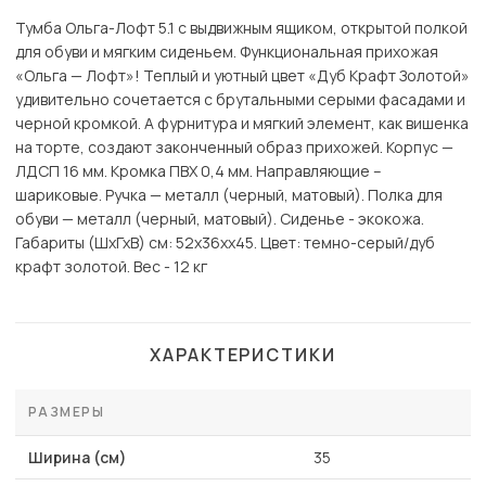
Тумба Ольга-Лофт 5.1 с выдвижным ящиком, открытой полкой
для обуви и мягким сиденьем. Функциональная прихожая
«Ольга — Лофт»! Теплый и уютный цвет «Дуб Крафт Золотой»
удивительно сочетается с брутальными серыми фасадами и
черной кромкой. А фурнитура и мягкий элемент, как вишенка
на торте, создают законченный образ прихожей. Корпус —
ЛДСП 16 мм. Кромка ПВХ 0,4 мм. Направляющие –
шариковые. Ручка — металл (черный, матовый). Полка для
обуви — металл (черный, матовый). Сиденье - экокожа.
Габариты (ШхГхВ) см: 52х36хх45. Цвет: темно-серый/дуб
крафт золотой. Вес - 12 кг
ХАРАКТЕРИСТИКИ
РАЗМЕРЫ
Ширина (см)
35