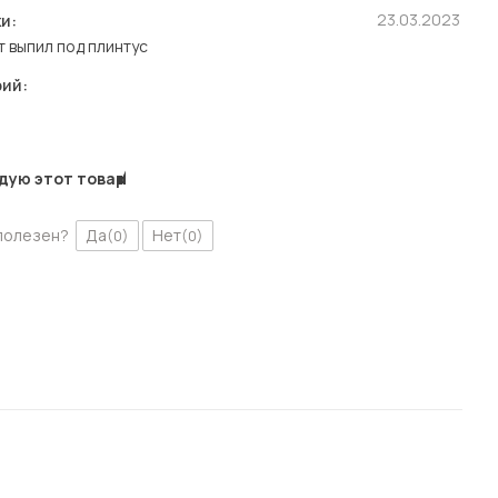
23.03.2023
и:
т выпил под плинтус
ий:
дую этот товар
полезен?
Да
Нет
(0)
(0)