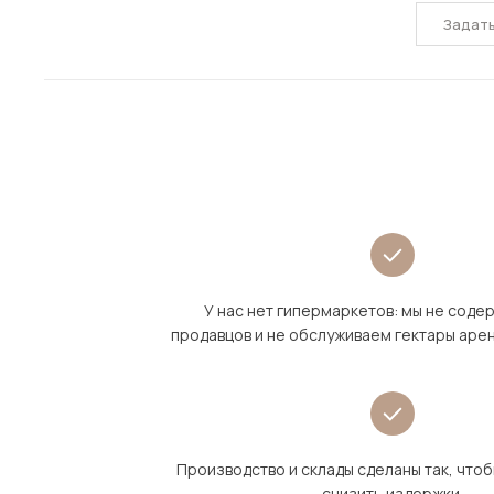
Задат
У нас нет гипермаркетов: мы не сод
продавцов и не обслуживаем гектары аре
Производство и склады сделаны так, что
снизить издержки.