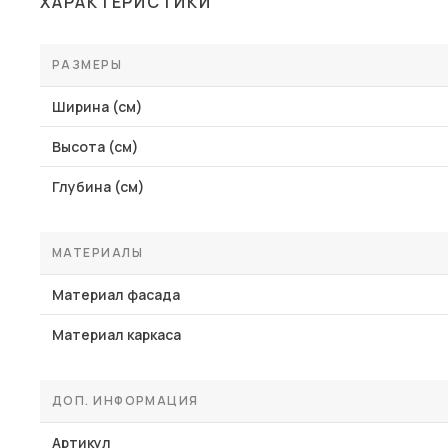
ХАРАКТЕРИСТИКИ
Столы и стулья
Шкафы и стеллажи
РАЗМЕРЫ
Пос
Комоды и тумбы
Ширина (см)
Вешалки и обувницы
Высота (см)
Гарнитуры
Глубина (см)
МАТЕРИАЛЫ
Материал фасада
Материал каркаса
ДОП. ИНФОРМАЦИЯ
Артикул