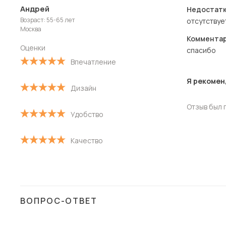
Андрей
Недостатк
Новые
Возраст: 55-65 лет
отсутствуе
Москва
Старые
Комментар
Оценки
спасибо
С высокой оценкой
Впечатление
С низкой оценкой
Я рекомен
Дизайн
Отзыв был 
Удобство
Качество
ВОПРОС-ОТВЕТ