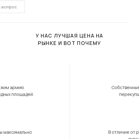
ь вопрос
У НАС ЛУЧШАЯ ЦЕНА НА
РЫНКЕ И ВОТ ПОЧЕМУ
ержим армию
Собственные
ндных площадей.
перекупщ
бы максимально
В отличие от 
вкла