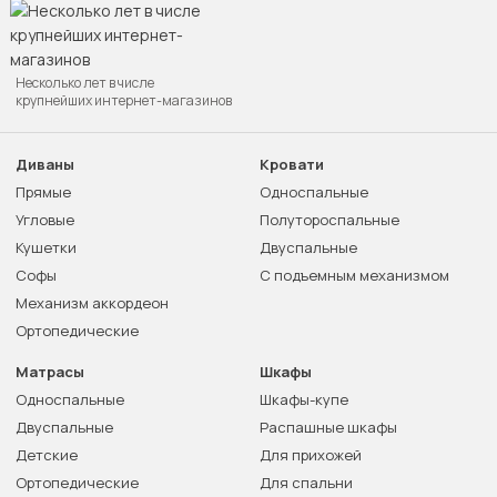
Несколько лет в числе
крупнейших интернет-магазинов
Диваны
Кровати
Прямые
Односпальные
Угловые
Полутороспальные
Кушетки
Двуспальные
Софы
С подъемным механизмом
Механизм аккордеон
Ортопедические
Матрасы
Шкафы
Односпальные
Шкафы-купе
Двуспальные
Распашные шкафы
Детские
Для прихожей
Ортопедические
Для спальни