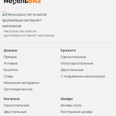
Несколько лет в числе
крупнейших интернет-магазинов
Диваны
Кровати
Прямые
Односпальные
Угловые
Полутороспальные
Кушетки
Двуспальные
Софы
С подъемным механизмом
Механизм аккордеон
Ортопедические
Матрасы
Шкафы
Односпальные
Шкафы-купе
Двуспальные
Распашные шкафы