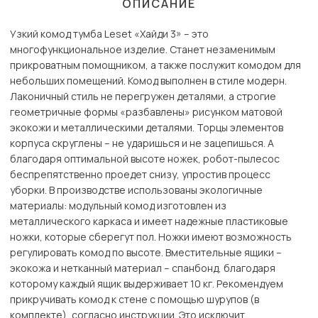
ОПИСАНИЕ
Узкий комод тумба Leset «Хайди 3» – это
многофункциональное изделие. Станет незаменимым
прикроватным помощником, а также послужит комодом для
небольших помещений. Комод выполнен в стиле модерн.
Лаконичный стиль не перегружен деталями, а строгие
геометричные формы «разбавлены» рисунком матовой
экокожи и металлическими деталями. Торцы элементов
корпуса скруглены – не ударишься и не зацепишься. А
благодаря оптимальной высоте ножек, робот-пылесос
беспрепятственно проедет снизу, упростив процесс
уборки. В производстве использованы экологичные
материалы: модульный комод изготовлен из
металлического каркаса и имеет надежные пластиковые
ножки, которые сберегут пол. Ножки имеют возможность
регулировать комод по высоте. Вместительные ящики –
экокожа и нетканный материал – спанбонд, благодаря
которому каждый ящик выдерживает 10 кг. Рекомендуем
прикручивать комод к стене с помощью шурупов (в
комплекте), согласно инструкции. Это исключит