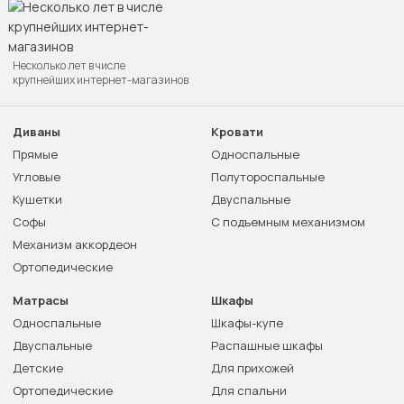
Несколько лет в числе
крупнейших интернет-магазинов
Диваны
Кровати
Прямые
Односпальные
Угловые
Полутороспальные
Кушетки
Двуспальные
Софы
С подъемным механизмом
Механизм аккордеон
Ортопедические
Матрасы
Шкафы
Односпальные
Шкафы-купе
Двуспальные
Распашные шкафы
Детские
Для прихожей
Ортопедические
Для спальни