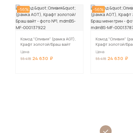
-56%
-56%
Комод "Оливия" (рамка AGT),
Комод "Оливия" (ра
Крафт золотой/Браш вайт
Крафт золотой/Бр
грин
Цена
Цена
24 630
24 630
55 418
55 418