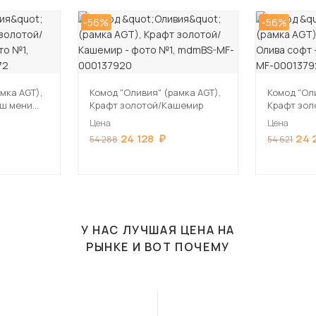
-56%
-56%
мка AGT),
Комод "Оливия" (рамка AGT),
Комод "Ол
аш мени
Крафт золотой/Кашемир
Крафт зол
Цена
Цена
24 128
24 
54 288
54 621
У НАС ЛУЧШАЯ ЦЕНА НА
РЫНКЕ И ВОТ ПОЧЕМУ