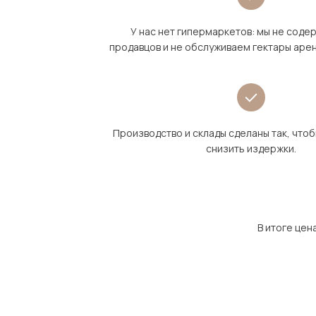
У нас нет гипермаркетов: мы не сод
продавцов и не обслуживаем гектары аре
Производство и склады сделаны так, что
снизить издержки.
В итоге цен