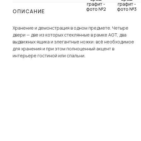
Столы и стулья
ОПИСАНИЕ
Шкафы и стеллажи
Пос
Хранение и демонстрация в одном предмете. Четыре
Комоды и тумбы
двери — две из которых стеклянные в рамке AGT, два
Вешалки и обувницы
выдвижных ящика и элегантные ножки: всё необходимое
Гарнитуры
для хранения и при этом полноценный акцент в
интерьере гостиной или спальни.