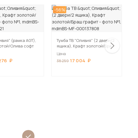
-56%
-5
ивия" (рамка AGT),
Тумба ТВ "Оливия" (2 двери/2
Т
отой/Олива софт
ящика), Крафт золотой/Браш
я
графит
в
Цена
Ц
276
17 004
38 259
3