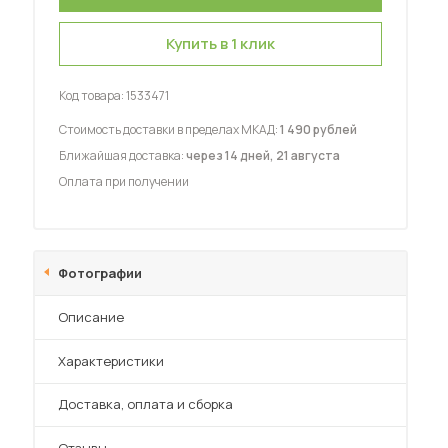
Купить в 1 клик
Код товара:
1533471
Стоимость доставки в пределах МКАД:
1 490 рублей
 мебель для гостиных
Ближайшая доставка:
через 14 дней, 21 августа
Оплата при получении
Фотографии
Описание
Характеристики
Преимущества
Доставка, оплата и сборка