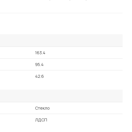
163.4
95.4
42.6
Стекло
ЛДСП