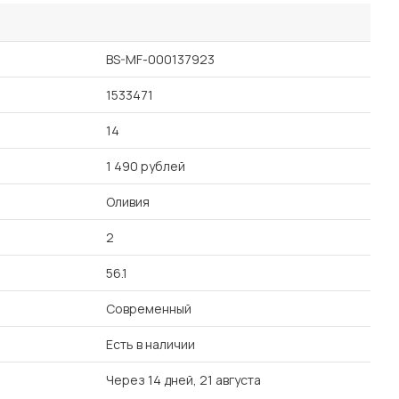
BS-MF-000137923
1533471
14
1 490 рублей
Оливия
2
56.1
Современный
Есть в наличии
Через 14 дней, 21 августа