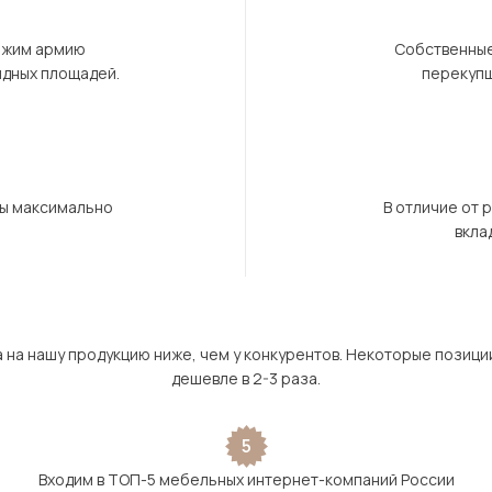
ержим армию
Собственные
ндных площадей.
перекупщ
бы максимально
В отличие от 
вкла
а на нашу продукцию ниже, чем у конкурентов. Некоторые позици
дешевле в 2-3 раза.
5
Входим в ТОП-5 мебельных интернет-компаний России