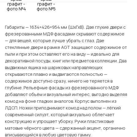
Посмотреть все шкафы
Посмотреть все кровати
мотреть все кухни и столовые группы
Все товары распродажи
Посмотреть все диваны
Габариты — 1634×426×954 мм (ШхГхВ). Две глухие двери с
фрезерованными МДФ фасадами скрывают содержимое
— для вещей, которые лучше убрать с глаз. Две
Посмотреть всю
стеклянные двери в рамке AGT защищают содержимое от
пыли и при этом оставляют его на виду — идеально для
декоративной посуды, книг или предметов коллекции. Два
выдвижных ящика на шариковых направляющих
открываются плавно и выдвигаются полностью —
содержимое доступно сразу, ничего не теряется в
глубине. Рельефные фасады из фрезерованного МДФ
добавляют объём и визуальный интерес, выгодно выделяя
комод на фоне гладких аналогов. Корпус выполнен из
ЛДСП. Ножки приподнимают комод над полом — лёгкий
современный силуэт, который визуально облегчает
конструкцию и упрощает уборку. Ручки пластиковые
матовые чёрного цвета — сдержанный акцент, органично
вписывающийся в любую цветовую гамму.