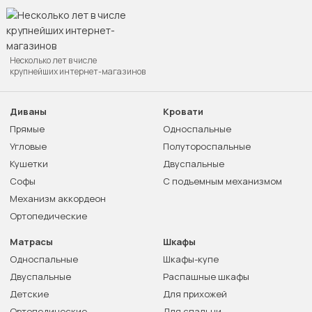
Несколько лет в числе
крупнейших интернет-магазинов
Диваны
Кровати
Прямые
Односпальные
Угловые
Полутороспальные
Кушетки
Двуспальные
Софы
С подъемным механизмом
Механизм аккордеон
Ортопедические
Матрасы
Шкафы
Односпальные
Шкафы-купе
Двуспальные
Распашные шкафы
Детские
Для прихожей
Ортопедические
Для спальни