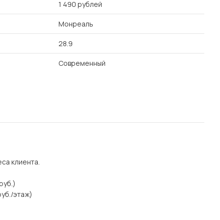
1 490 рублей
Монреаль
28.9
Современный
еса клиента.
руб.)
уб./этаж)