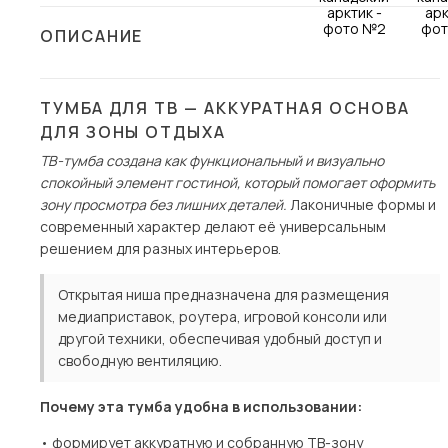
Столы и стулья
ОПИСАНИЕ
Шкафы и стеллажи
Пос
Комоды и тумбы
ТУМБА ДЛЯ ТВ — АККУРАТНАЯ ОСНОВА
Вешалки и обувницы
ДЛЯ ЗОНЫ ОТДЫХА
Гарнитуры
ТВ-тумба создана как функциональный и визуально
спокойный элемент гостиной, который помогает оформить
зону просмотра без лишних деталей.
Лаконичные формы и
современный характер делают её универсальным
решением для разных интерьеров.
Открытая ниша предназначена для размещения
медиаприставок, роутера, игровой консоли или
другой техники, обеспечивая удобный доступ и
свободную вентиляцию.
Почему эта тумба удобна в использовании:
• формирует аккуратную и собранную ТВ-зону