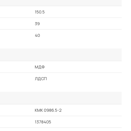
150.5
39
40
МДФ
ЛДСП
КМК 0986.5-2
1378405