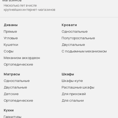
Несколько лет в числе
крупнейших интернет-магазинов
Диваны
Кровати
Прямые
Односпальные
Угловые
Полутороспальные
Кушетки
Двуспальные
Софы
С подъемным механизмом
Механизм аккордеон
Ортопедические
Матрасы
Шкафы
Односпальные
Шкафы-купе
Двуспальные
Распашные шкафы
Детские
Для прихожей
Ортопедические
Для спальни
Кухни
Гарнитуры