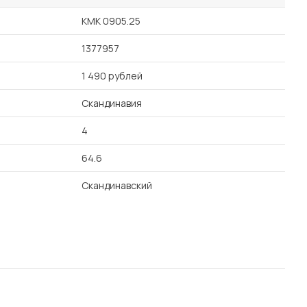
КМК 0905.25
1377957
1 490 рублей
Скандинавия
4
64.6
Скандинавский