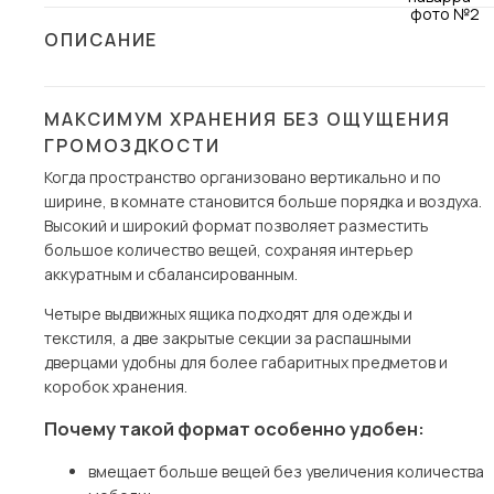
Столы и стулья
ОПИСАНИЕ
Шкафы и стеллажи
Пос
Комоды и тумбы
МАКСИМУМ ХРАНЕНИЯ БЕЗ ОЩУЩЕНИЯ
Вешалки и обувницы
ГРОМОЗДКОСТИ
Гарнитуры
Когда пространство организовано вертикально и по
ширине, в комнате становится больше порядка и воздуха.
Высокий и широкий формат позволяет разместить
большое количество вещей, сохраняя интерьер
аккуратным и сбалансированным.
Четыре выдвижных ящика подходят для одежды и
текстиля, а две закрытые секции за распашными
дверцами удобны для более габаритных предметов и
коробок хранения.
Почему такой формат особенно удобен:
вмещает больше вещей без увеличения количества