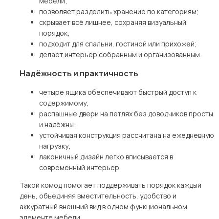
мебели;
позволяет разделить хранение по категориям;
скрывает всё лишнее, сохраняя визуальный
порядок;
подходит для спальни, гостиной или прихожей;
делает интерьер собранным и организованным.
Надёжность и практичность
четыре ящика обеспечивают быстрый доступ к
содержимому;
распашные двери на петлях без доводчиков просты
и надёжны;
устойчивая конструкция рассчитана на ежедневную
нагрузку;
лаконичный дизайн легко вписывается в
современный интерьер.
Такой комод помогает поддерживать порядок каждый
день, объединяя вместительность, удобство и
аккуратный внешний вид в одном функциональном
элементе мебели.