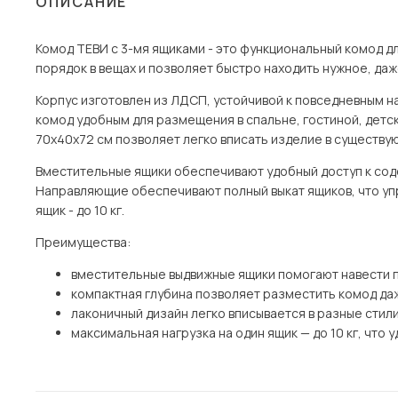
ОПИСАНИЕ
Столы и стулья
Комод ТЕВИ с 3-мя ящиками - это функциональный комод д
Шкафы и стеллажи
Пос
порядок в вещах и позволяет быстро находить нужное, даж
Комоды и тумбы
Корпус изготовлен из ЛДСП, устойчивой к повседневным на
Вешалки и обувницы
комод удобным для размещения в спальне, гостиной, детс
Гарнитуры
70х40х72 см позволяет легко вписать изделие в существ
Вместительные ящики обеспечивают удобный доступ к со
Направляющие обеспечивают полный выкат ящиков, что уп
ящик - до 10 кг.
Преимущества:
вместительные выдвижные ящики помогают навести п
компактная глубина позволяет разместить комод да
лаконичный дизайн легко вписывается в разные стил
максимальная нагрузка на один ящик — до 10 кг, что 