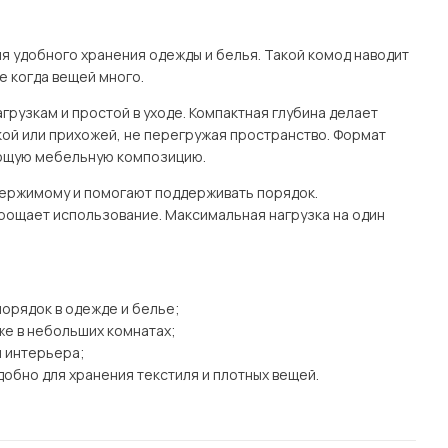
Посмотреть все шкафы
Посмотреть все кровати
ля удобного хранения одежды и белья. Такой комод наводит
мотреть все кухни и столовые группы
е когда вещей много.
Все товары распродажи
Посмотреть все диваны
грузкам и простой в уходе. Компактная глубина делает
кой или прихожей, не перегружая пространство. Формат
Посмотреть всю
ующую мебельную композицию.
держимому и помогают поддерживать порядок.
рощает использование. Максимальная нагрузка на один
орядок в одежде и белье;
же в небольших комнатах;
и интерьера;
удобно для хранения текстиля и плотных вещей.