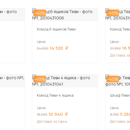
-40%
-40%
и
Комод 6 ящиков Теви
Комод Тев
Цена
Цена
14 520
16 
24 200
27 250
Доставка
за
-40%
-40%
и
Комод Теви 4 ящика
Шкаф Теви
Цена
Цена
10 940
5 25
18 230
8 750
Доставка
за 1 день
Доставка
за