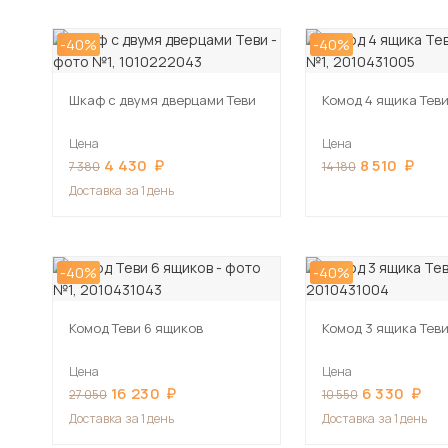
-40%
-40%
Шкаф с двумя дверцами Теви
Комод 4 ящика Тев
Цена
Цена
4 430
8 510
7 380
14 180
Доставка
за 1 день
-40%
-40%
Комод Теви 6 ящиков
Комод 3 ящика Тев
Цена
Цена
16 230
6 330
27 050
10 550
Доставка
за 1 день
Доставка
за 1 день