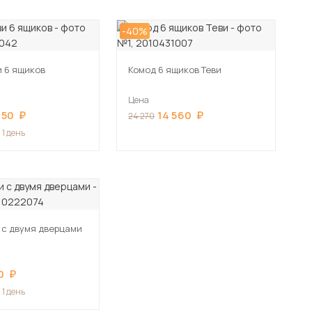
-40%
и 6 ящиков
Комод 6 ящиков Теви
Цена
350
14 560
24 270
 1 день
 с двумя дверцами
0
 1 день