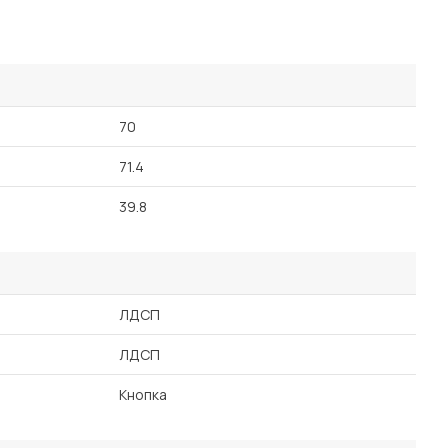
70
71.4
39.8
ЛДСП
ЛДСП
Кнопка