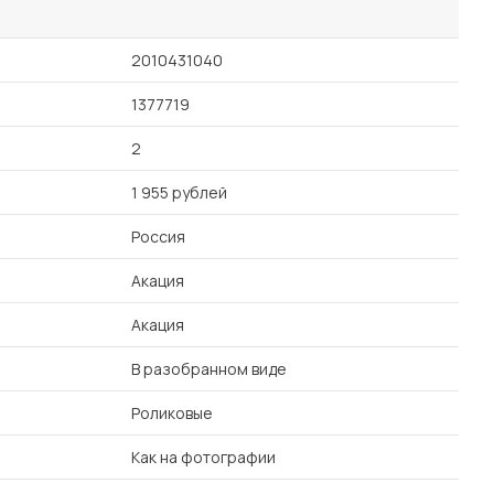
2010431040
1377719
2
1 955 рублей
Россия
Акация
Акация
В разобранном виде
Роликовые
Как на фотографии