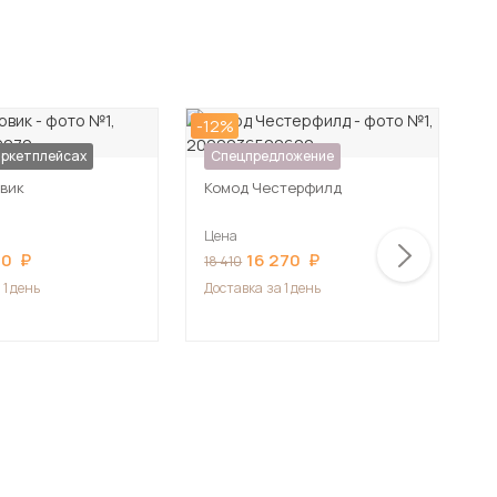
-12%
-3
ложение
аркетплейсах
Спецпредложение
вик
Комод Честерфилд
К
Цена
Ц
60
16 270
18 410
1
 1 день
Доставка
за 1 день
Д