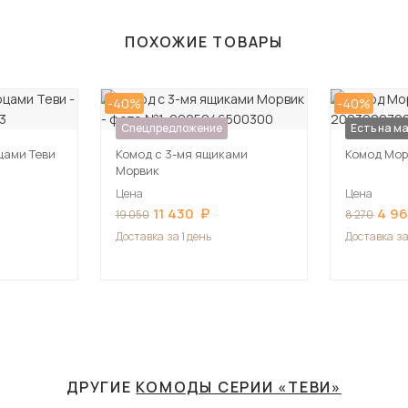
ПОХОЖИЕ ТОВАРЫ
-40%
-40%
Спецпредложение
Спецпред
Есть на м
цами Теви
Комод с 3-мя ящиками
Комод Мор
Морвик
Цена
Цена
11 430
4 9
19 050
8 270
Доставка
за 1 день
Доставка
за
ДРУГИЕ
КОМОДЫ СЕРИИ «ТЕВИ»