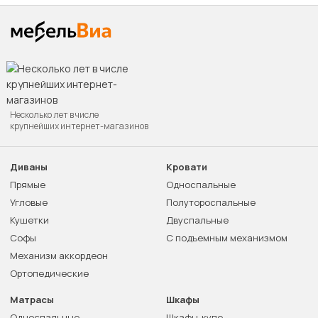
Несколько лет в числе
крупнейших интернет-магазинов
Диваны
Кровати
Прямые
Односпальные
Угловые
Полутороспальные
Кушетки
Двуспальные
Софы
С подъемным механизмом
Механизм аккордеон
Ортопедические
Матрасы
Шкафы
Односпальные
Шкафы-купе