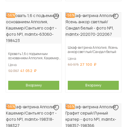
-56%
-56%
Шкаф-витрина Апполия, Ясень
анкор светлый/Сандал белый
Кровать 1,6 с подъемным
основанием Апполия, Кашемир/
Цена
Сантьяго софт
27 100
60 975
Цена
41 052
92 367
В корзину
В корзину
-56%
-56%