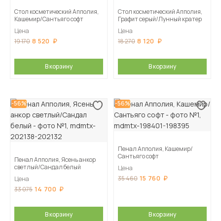
Стол косметический Апполия,
Стол косметический Апполия,
Кашемир/Сантьяго софт
Графит серый/Лунный кратер
Цена
Цена
8 520
8 120
19 170
18 270
В корзину
В корзину
-56%
-56%
Пенал Апполия, Кашемир/
Сантьяго софт
Пенал Апполия, Ясень анкор
светлый/Сандал белый
Цена
15 760
35 460
Цена
14 700
33 075
В корзину
В корзину