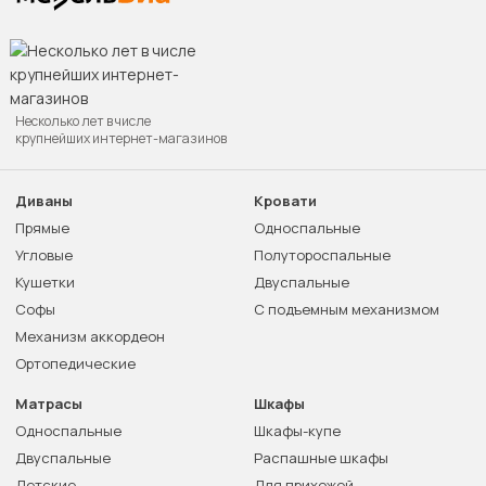
Несколько лет в числе
крупнейших интернет-магазинов
Диваны
Кровати
Прямые
Односпальные
Угловые
Полутороспальные
Кушетки
Двуспальные
Софы
С подъемным механизмом
Механизм аккордеон
Ортопедические
Матрасы
Шкафы
Односпальные
Шкафы-купе
Двуспальные
Распашные шкафы
Детские
Для прихожей