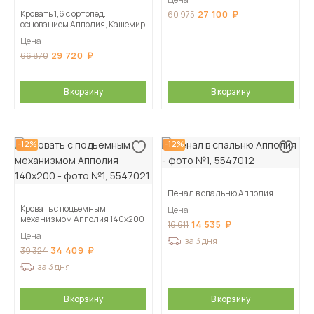
Кровать 1,6 с ортопед.
27 100
60 975
основанием Апполия, Кашемир/
Сантьяго софт
Цена
29 720
66 870
В корзину
В корзину
-12%
-12%
Пенал в спальню Апполия
Кровать с подъемным
Цена
механизмом Апполия 140х200
14 535
16 611
Цена
за 3 дня
34 409
39 324
за 3 дня
В корзину
В корзину