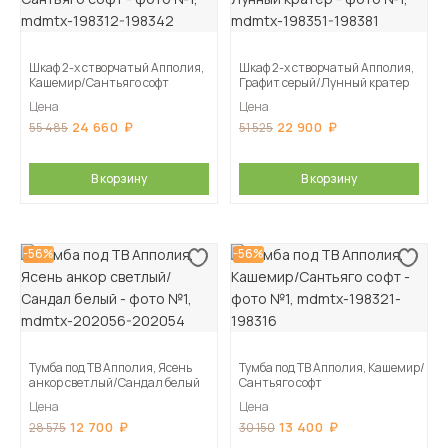
Шкаф 2-х створчатый Апполия,
Шкаф 2-х створчатый Апполия,
Кашемир/Сантьяго софт
Графит серый/Лунный кратер
Цена
Цена
24 660
22 900
55 485
51 525
В корзину
В корзину
-56%
-56%
Тумба под ТВ Апполия, Ясень
Тумба под ТВ Апполия, Кашемир/
анкор светлый/Сандал белый
Сантьяго софт
Цена
Цена
12 700
13 400
28 575
30 150