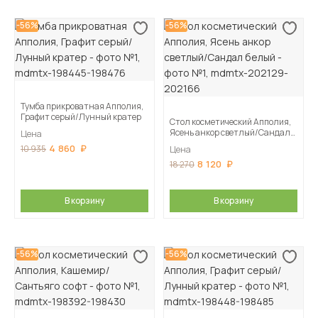
-56%
-56%
Тумба прикроватная Апполия,
Графит серый/Лунный кратер
Стол косметический Апполия,
Ясень анкор светлый/Сандал
Цена
белый
4 860
10 935
Цена
8 120
18 270
В корзину
В корзину
-56%
-56%