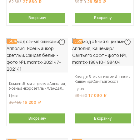
27 860
26 360
62 685
59 310
В корзину
В корзину
-56%
-56%
Комод с 5-мя ящиками Апполия,
Кашемир/Сантьяго софт
Комод с 5-мя ящиками Апполия,
Ясень анкор светлый/Сандал
Цена
белый
17 080
38 430
Цена
16 200
36 450
В корзину
В корзину