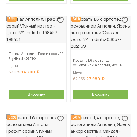
-56%
-56%
Пенал Апполия, Графит серый/
Лунный кратер
Кровать 1,6 с ортопед.
основанием Апполия, Ясень
Цена
анкор светлый/Сандал
14 700
33 075
Цена
27 980
62 955
В корзину
В корзину
-56%
-56%