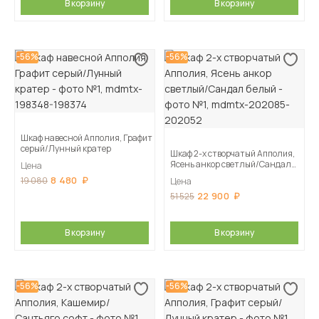
В корзину
В корзину
-56%
-56%
Шкаф навесной Апполия, Графит
серый/Лунный кратер
Шкаф 2-х створчатый Апполия,
Ясень анкор светлый/Сандал
Цена
белый
8 480
19 080
Цена
22 900
51 525
В корзину
В корзину
-56%
-56%