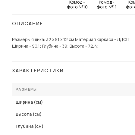
Столы и стулья
Шкафы и стеллажи
Пос
ОПИСАНИЕ
Комоды и тумбы
Вешалки и обувницы
Размеры ящика: 32 х 81 х 12 см Материал каркаса - ЛДСП;
Ширина - 90,1; Глубина - 39; Высота - 72,4;
Гарнитуры
ХАРАКТЕРИСТИКИ
РАЗМЕРЫ
Ширина (см)
Высота (см)
Глубина (см)