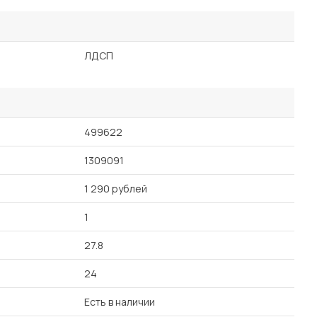
ЛДСП
499622
1309091
1 290 рублей
1
27.8
24
Есть в наличии