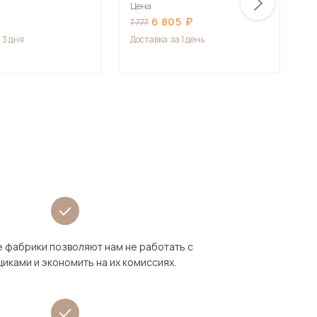
Цена
Ц
6 805
7 777
7
 3 дня
Доставка
за 1 день
Д
 фабрики позволяют нам не работать с
иками и экономить на их комиссиях.