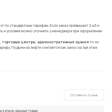
кг по стандартным тарифам. Если заказ превышает 2 м3 и
сть и условия можно уточнить у менеджера при оформлении
ы, торговые центры, административные здания
то он
рифу. Подъем на лифте считается как занос на 1ый этаж
Оставить отзыв
и купили данный товар