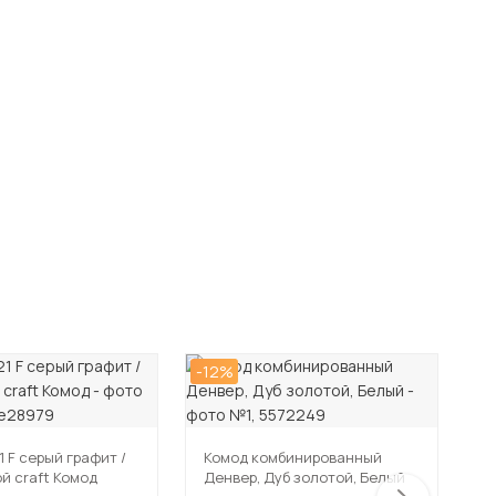
-12%
-1
1 F серый графит /
Комод комбинированный
К
й craft Комод
Денвер, Дуб золотой, Белый
Д