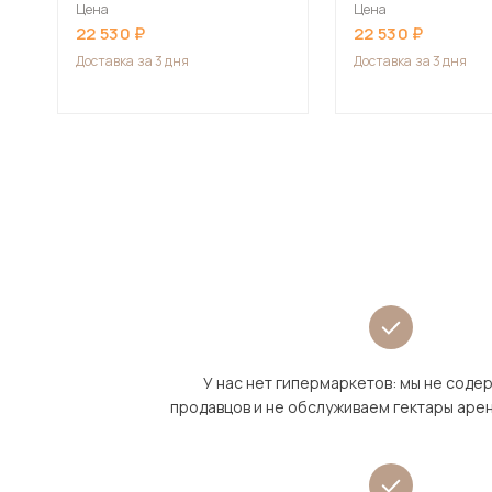
Цена
Цена
22 530
22 530
Доставка
за 3 дня
Доставка
за 3 дня
У нас нет гипермаркетов: мы не сод
продавцов и не обслуживаем гектары аре