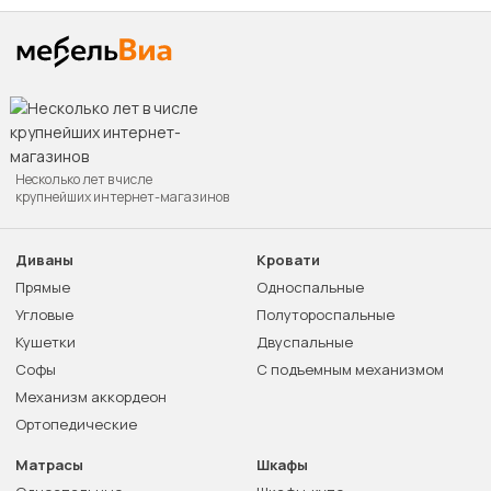
Несколько лет в числе
крупнейших интернет-магазинов
Диваны
Кровати
Прямые
Односпальные
Угловые
Полутороспальные
Кушетки
Двуспальные
Софы
С подъемным механизмом
Механизм аккордеон
Ортопедические
Матрасы
Шкафы