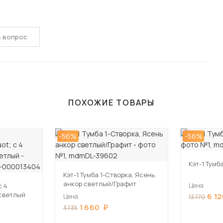
ь вопрос
ПОХОЖИЕ ТОВАРЫ
-56%
-56%
Кэт-1 Тумб
Кэт-1 Тумба 1-Створка, Ясень
анкор светлый/Графит
с 4
Цена
светлый
6 1
Цена
13 770
1 660
3 735