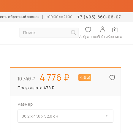
+7 (495) 660-06-07
зать обратный звонок
c 09:00 до 21:00
0
Избранное
Войти
Корзина
тумбы
Диваны
К
Механизм раскладки
Дополнение
Дополнение
Тип помещения
Конструктор кухонь
Мебель для дачи
столики
Прямые
М
Аккордеон
Ортопедические основания
Матрасы-топперы
В гостиную
Диваны для дачи
4 776
-56%
10 746
формеры
Угловые
К
Выкатной
Подушки
Наматрасники
В спальню
Кровати для дачи
К
Дельфин
Подушки
В детскую
Кухни для дачи
Предоплата 478 ₽
левизор
Кухонные диваны
Еврокнижка
В прихожую
Матрасы для дачи
Кухонные уголки
П
Клик-клак
В коридор
Стенки для дачи
Размер
Б
Книжка
На балкон
Столы для дачи
Кушетки
Пума
Стулья для дачи
Софы
Пантограф
Шкафы для дачи
Тахты
Тик-так
Шкафы-купе для дачи