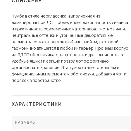
ОПИСАНИЕ
Столы и стулья
Тумба в стиле неоклассика, выполненная из
Шкафы и стеллажи
Пос
ламинированной ДСП, объединяет лаконичность дизайна
Комоды и тумбы
и практичность современных материалов. Чистые линии,
нейтральные оттенки и утонченные декоративные
Вешалки и обувницы
элементы создают элегантный внешний вид, который
Гарнитуры
гармонично впишется в любой интерьер. Прочный корпус
из ЛДСП обеспечивает надежность и долговечность, а
удобные ящики и секции позволяют эффективно
организовать хранение. Эта тумба станет стильным и
функциональным элементом обстановки, добавляя уют и
порядок в пространство.
ХАРАКТЕРИСТИКИ
РАЗМЕРЫ