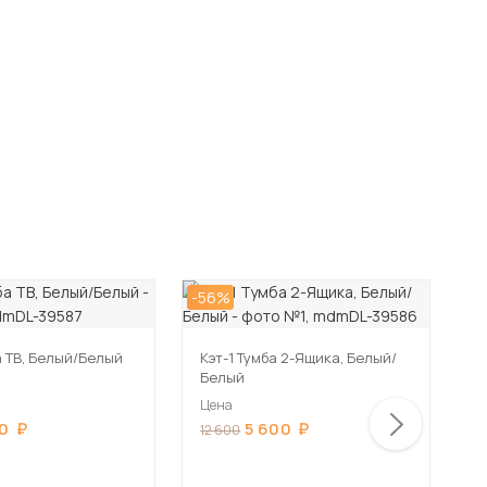
-56%
-5
а ТВ, Белый/Белый
Кэт-1 Тумба 2-Ящика, Белый/
Т
Белый
Г
Цена
Ц
20
5 600
12 600
2