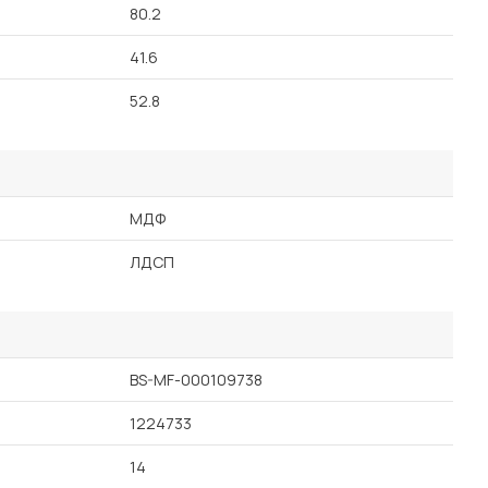
80.2
41.6
52.8
МДФ
ЛДСП
BS-MF-000109738
1224733
14