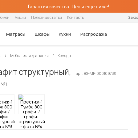
Гарантия качества. Цены еще ниже!
обмен
Акции
Полезные статьи
Контакты
Зака
Матрасы
Шкафы
Кухни
Распродажа
ь
Мебель для хранения
Комоды
Шкафы
Столики и 
Популярные категории
Популярные категории
Популярные категории
Популярные категории
По стилю
Хранение
По цене
Для детей
Для детей
По назначению
Столовые группы
Кухонные гарнитуры
афит структурный,
арт. BS-MF-000109738
Распашные
Журнальные 
Ортопедические
Интерьерные
Беспружинные
Угловые
Современные
Шкафы
Недорогие
Детские
Детские матрасы
Для одежды
Обеденные столы
Кухонные гарнитуры
Шкафы-купе
Столы-транс
Из искусственной кожи
Каркасные
Пружинные
Плательные
Классические
Угловые шкафы
Дорогие
Двухъярусные
Детские наматрасники
Для посуды
Столы-трансформеры
Стулья
Стеллажи
С ящиками
С мягкой обивкой
Ортопедические
Серванты для посуды
Прованс
Шкафы-купе
Для книг
Кухонные стулья
Готовые кухни
Тумбы под те
В стиле лофт
С подъёмным механизмом
Шкафы-витрины
Настенные полки
Табуреты
Модульные кухни
Диваны-кровати
Диваны-кровати
Шкафы-купе с зеркалами
Стеллажи
Барные стулья
Прямые кухни
Box Spring
Кухонные диваны
Угловые кухни
Раскладушки
Кухонные уголки
Дешевые кухни
Готовые обеденные группы
Посмотреть все матрасы