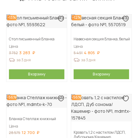
-13%
-12%
Стол письменный Бланка
Навесная секция Бланка, белый
Цена
Цена
3 283
4 805
3 752
5 491
за 3 дня
за 3 дня
В корзину
В корзину
-56%
-56%
Бланка Стеллаж книжный
Цена
12 700
Кровать 1,2 с настилом ЛДСП,
28 575
Дуб сонома/Кашемир