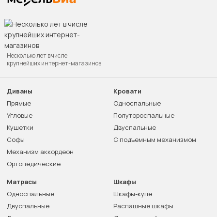
Несколько лет в числе
крупнейших интернет-магазинов
Диваны
Кровати
Прямые
Односпальные
Угловые
Полутороспальные
Кушетки
Двуспальные
Софы
С подъемным механизмом
Механизм аккордеон
Ортопедические
Матрасы
Шкафы
Односпальные
Шкафы-купе
Двуспальные
Распашные шкафы