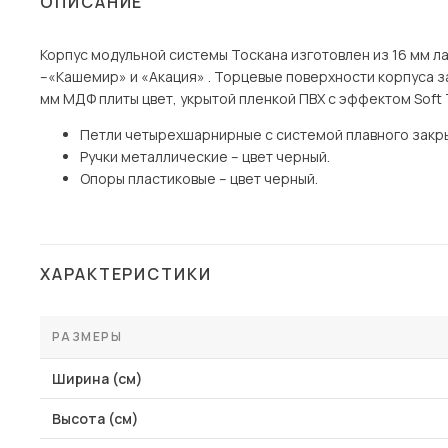
ОПИСАНИЕ
Столы и стулья
Корпус модульной системы Тоскана изготовлен из 16 мм 
Шкафы и стеллажи
Пос
–«Кашемир» и «Акация» . Торцевые поверхности корпуса з
Комоды и тумбы
мм МДФ плиты цвет, укрытой пленкой ПВХ с эффектом Soft 
Вешалки и обувницы
Петли четырехшарнирные с системой плавного закр
Гарнитуры
Ручки металлические – цвет черный.
Опоры пластиковые – цвет черный.
ХАРАКТЕРИСТИКИ
РАЗМЕРЫ
Ширина (см)
Высота (см)