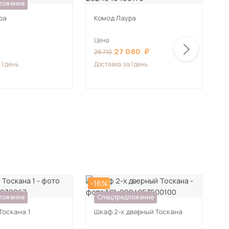
ложение
ра
Комод Лаура
К
Цена
Ц
27 080
28 710
15
 1 день
Доставка
за 1 день
Д
-16%
ложение
Спецпредложение
Тоскана 1
Шкаф 2-х дверный Тоскана