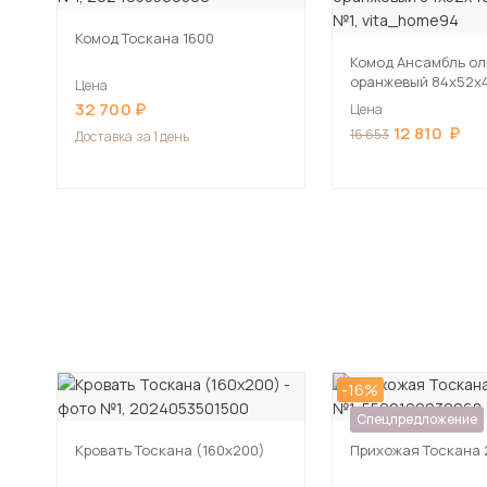
Комод Тоскана 1600
Комод Ансамбль ол
оранжевый 84х52х
Цена
32 700
Цена
12 810
16 653
Доставка
за 1 день
-16%
Спецпредложение
Кровать Тоскана (160х200)
Прихожая Тоскана 