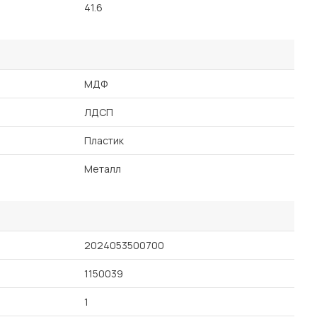
41.6
МДФ
ЛДСП
Пластик
Металл
2024053500700
1150039
1