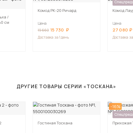
Спецпред
Комод РК-20 Ричард
Комод Лау
ьха /
40 см
Цена
Цена
15 730
27 080
19 660
Доставка
за 1 день
Доставка
за
ДРУГИЕ ТОВАРЫ СЕРИИ «ТОСКАНА»
-16%
Спецпред
2
Гостиная Тоскана
Прихожая 