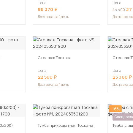
Цена
Цена
96 370
37 
44 400
Доставка
за 1 день
Доставка
за
0
Стеллаж Тоскана
Стеллаж Т
Цена
Цена
22 560
25 360
Доставка
за 1 день
Доставка
за
-16%
Спецпред
90х200)
Тумба прикроватная Тоскана
Тумба с я