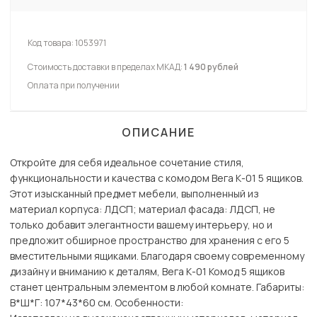
Код товара:
1053971
Стоимость доставки в пределах МКАД:
1 490 рублей
Оплата при получении
ОПИСАНИЕ
Откройте для себя идеальное сочетание стиля,
функциональности и качества с комодом Вега К-01 5 ящиков.
Этот изысканный предмет мебели, выполненный из
материал корпуса: ЛДСП; материал фасада: ЛДСП, не
только добавит элегантности вашему интерьеру, но и
предложит обширное пространство для хранения с его 5
вместительными ящиками. Благодаря своему современному
дизайну и вниманию к деталям, Вега К-01 Комод 5 ящиков
станет центральным элементом в любой комнате. Габариты:
В*Ш*Г: 107*43*60 см. Особенности: