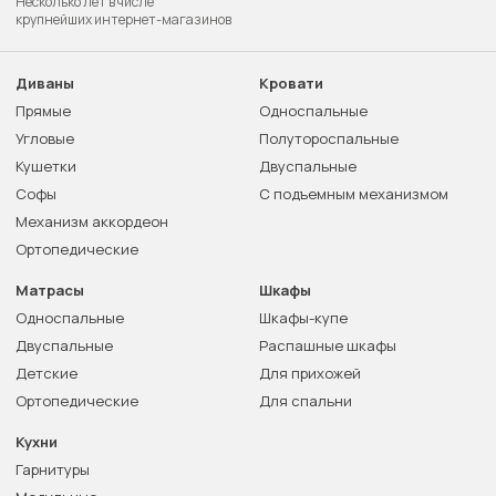
Несколько лет в числе
крупнейших интернет-магазинов
Диваны
Кровати
Прямые
Односпальные
Угловые
Полутороспальные
Кушетки
Двуспальные
Софы
С подъемным механизмом
Механизм аккордеон
Ортопедические
Матрасы
Шкафы
Односпальные
Шкафы-купе
Двуспальные
Распашные шкафы
Детские
Для прихожей
Ортопедические
Для спальни
Кухни
Гарнитуры