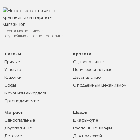
Несколько лет в числе
крупнейших интернет-магазинов
Диваны
Кровати
Прямые
Односпальные
Угловые
Полутороспальные
Кушетки
Двуспальные
Софы
С подъемным механизмом
Механизм аккордеон
Ортопедические
Матрасы
Шкафы
Односпальные
Шкафы-купе
Двуспальные
Распашные шкафы
Детские
Для прихожей