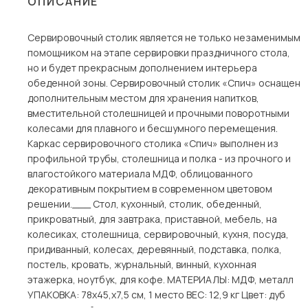
ОПИСАНИЕ
Столы и стулья
Сервировочный столик является не только незаменимым
Шкафы и стеллажи
Пос
помощником на этапе сервировки праздничного стола,
Комоды и тумбы
но и будет прекрасным дополнением интерьера
обеденной зоны. Сервировочный столик «Спич» оснащен
Вешалки и обувницы
дополнительным местом для хранения напитков,
Гарнитуры
вместительной столешницей и прочными поворотными
колесами для плавного и бесшумного перемещения.
Каркас сервировочного столика «Спич» выполнен из
профильной трубы, столешница и полка - из прочного и
влагостойкого материала МДФ, облицованного
декоративным покрытием в современном цветовом
решении.___ Стол, кухонный, столик, обеденный,
прикроватный, для завтрака, приставной, мебель, на
колесиках, столешница, сервировочный, кухня, посуда,
придиванный, колесах, деревянный, подставка, полка,
постель, кровать, журнальный, винный, кухонная
этажерка, ноутбук, для кофе. МАТЕРИАЛЫ: МДФ, металл
УПАКОВКА: 78х45,х7,5 см, 1 место ВЕС: 12,9 кг Цвет: дуб