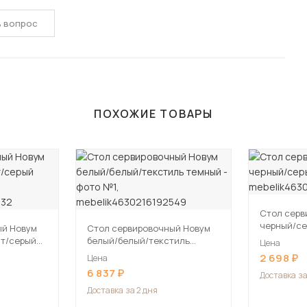
ь вопрос
ПОХОЖИЕ ТОВАРЫ
Стол серв
черный/с
ый Новум
Стол сервировочный Новум
ит/серый
белый/белый/текстиль
Цена
темный
2 698
Цена
6 837
Доставка
за
Доставка
за 2 дня