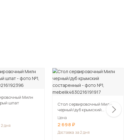
ировочный Милн
С
ерый шпат
ч
Стол сервировочный Милн
черный/дуб крымский
Ц
состаренный
9
Цена
2 698
 2 дня
Д
Доставка
за 2 дня