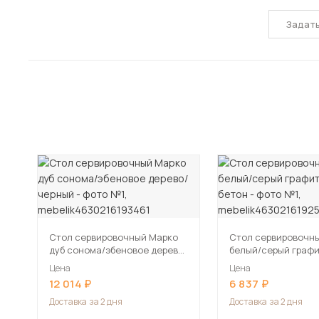
Задат
Стол сервировочный Марко
Стол сервировочн
дуб сонома/эбеновое дерево/
белый/серый граф
черный
бетон
Цена
Цена
12 014
6 837
Доставка
за 2 дня
Доставка
за 2 дня