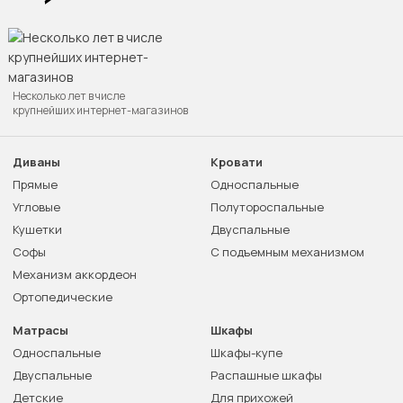
Несколько лет в числе
крупнейших интернет-магазинов
Диваны
Кровати
Прямые
Односпальные
Угловые
Полутороспальные
Кушетки
Двуспальные
Софы
С подъемным механизмом
Механизм аккордеон
Ортопедические
Матрасы
Шкафы
Односпальные
Шкафы-купе
Двуспальные
Распашные шкафы
Детские
Для прихожей