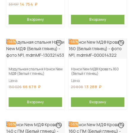
14 754
33 197
В корзину
В корзину
-56%
-56%
Модульная спальня Нэнси New
Нэнси New МДФ Кровать 160
МДФ (Белый глянец)
(Белый глянец)
Цена
Цена
66 678
13 288
150 026
29 898
В корзину
В корзину
-56%
-56%