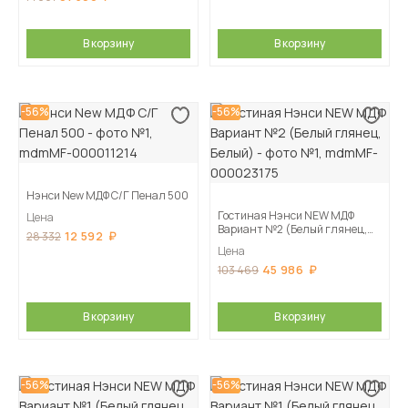
В корзину
В корзину
-56%
-56%
Нэнси New МДФ С/Г Пенал 500
Гостиная Нэнси NEW МДФ
Цена
Вариант №2 (Белый глянец,
12 592
28 332
Белый)
Цена
45 986
103 469
В корзину
В корзину
-56%
-56%