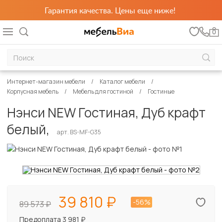
Гарантия качества. Цены еще ниже!
0
Интернет-магазин мебели
Каталог мебели
Корпусная мебель
Мебель для гостиной
Гостиные
Нэнси NEW Гостиная, Дуб крафт
белый,
арт. BS-MF-G35
39 810
-56%
89 573
Предоплата 3 981 ₽