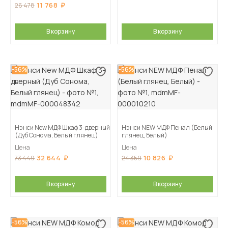
11 768
26 478
В корзину
В корзину
-56%
-56%
Нэнси New МДФ Шкаф 3-дверный
Нэнси NEW МДФ Пенал (Белый
(Дуб Сонома, Белый глянец)
глянец, Белый)
Цена
Цена
32 644
10 826
73 449
24 359
В корзину
В корзину
-56%
-56%