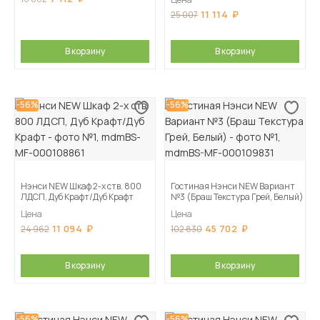
11 114
25 007
В корзину
В корзину
-56%
-56%
Нэнси NEW Шкаф 2-х ств. 800
Гостиная Нэнси NEW Вариант
ЛДСП, Дуб Крафт/Дуб Крафт
№3 (Браш Текстура Грей, Белый)
Цена
Цена
11 094
45 702
24 962
102 830
В корзину
В корзину
-56%
-56%