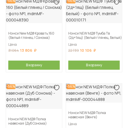
-56%
-56%
Нэнси New МДФ Кровать 160
Нэнси NEW МДФ Тумба Тв
(Белый глянец / Сонома)
(2д+1ящ) (Белый глянец, Белый)
Цена
Цена
13 806
10 106
31 064
22 739
В корзину
В корзину
-56%
-56%
Нэнси NEW МДФ Полка
навесная (Венге)
Нэнси NEW МДФ Полка
навесная (Дуб Сонома)
Цена