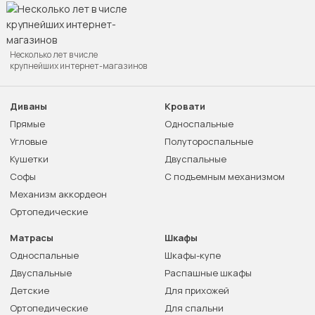
Несколько лет в числе
крупнейших интернет-магазинов
Диваны
Кровати
Прямые
Односпальные
Угловые
Полутороспальные
Кушетки
Двуспальные
Софы
С подъемным механизмом
Механизм аккордеон
Ортопедические
Матрасы
Шкафы
Односпальные
Шкафы-купе
Двуспальные
Распашные шкафы
Детские
Для прихожей
Ортопедические
Для спальни