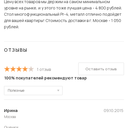
Цену всех товаров мы держим на самом минимальном
уровне на рынке, и у этого тоже лучшая цена - 4 800 рублей.
Стол многофункциональный Pr-4, металл отлично подойдет
для вашей квартиры! Стоимость доставки в г. Москве - 1 050
рублей.
ОТЗЫВЫ
Оставить отзыв
1 отзыв
100% покупателей рекомендуют товар
Полезные
Полезные
Новые
Ирина
09.10.2015
Москва
Старые
Оценки
С высокой оценкой