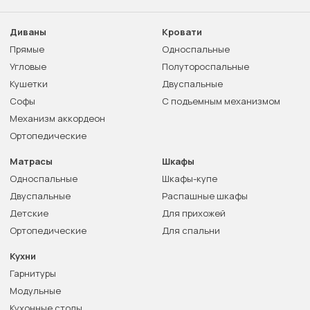
Диваны
Кровати
Прямые
Односпальные
Угловые
Полутороспальные
Кушетки
Двуспальные
Софы
С подъемным механизмом
Механизм аккордеон
Ортопедические
Матрасы
Шкафы
Односпальные
Шкафы-купе
Двуспальные
Распашные шкафы
Детские
Для прихожей
Ортопедические
Для спальни
Кухни
Гарнитуры
Модульные
Кухонные столы