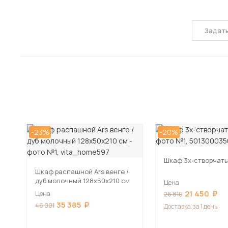
Задат
-23%
-20%
Шкаф 3х-створчат
Шкаф распашной Ars венге /
дуб молочный 128х50х210 см
Цена
21 450
Цена
26 810
35 385
46 001
Доставка
за 1 день