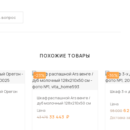
ь вопрос
ПОХОЖИЕ ТОВАРЫ
-23%
-36%
ый Орегон
Шкаф 3-х 
Шкаф распашной Ars венге /
дуб молочный 128х210х50 см
Цена
62
Цена
98 000
33 443
43 476
Доставка
за