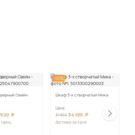
-10%
-2
дверный Свейн
Шкаф 3-х створчатый Мика
Цена
Ш
в
 920
34 180
37 850
1
Ц
 1 день
Доставка
за 3 дня
3