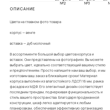
Столы и стулья
ОПИСАНИЕ
Шкафы и стеллажи
Пос
Цвета на главном фото товара:
Комоды и тумбы
Вешалки и обувницы
корпус — венге
Гарнитуры
вставка — дуб молочный
В ассортименте большой выбор цветов корпуса и
вставок. Они представлены на фотографиях. Вы можете
выбрать цвет, идеально соответствующий вашему стилю
и предпочтениям. Просто напишите нам ваш выбор, и мы
изготовим ваш заказ в ближайшие сроки! Материал
корпуса выполнен из влагостойкого ЛДСП 16 мм, рамка
фасадов из МДФ. Его элегантный дизайн соответствует
последним трендам, подчеркивая функциональность и
стиль вашего пространства. Благодаря продуманной
конструкции, шкаф легко адаптируется к любым
планировкам, обеспечивая эффективную организацию