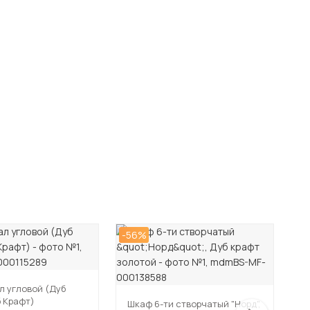
-56%
-5
л угловой (Дуб
И
б Крафт)
№
Шкаф 6-ти створчатый "Норд",