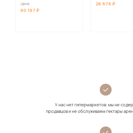
Золотой
26 676
Цена
60 197
У нас нет гипермаркетов: мы не сод
продавцов и не обслуживаем гектары аре