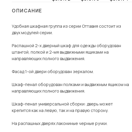
Столы и стулья
ОПИСАНИЕ
Шкафы и стеллажи
Пос
Удобная шкафная группа из серии Оттавия состоит из
Комоды и тумбы
двух модулей серии.
Вешалки и обувницы
Гарнитуры
Распашной 2-х дверный шкаф для одежды оборудован
штангой, полкой и 2-мя выдвижными ящиками на
направляющих полного выдвижения.
Фасад 1-ой двери оборудован зеркалом.
Шкаф-пенал оборудован полками и выдвижным ящиком на
направляющих полного выдвижения.
Шкаф-пенал универсальной сборки: дверь может
крепится как на левую, так и на правую сторону.
На распашных дверях лакониные черные ручки.