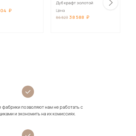
Дуб крафт золотой
Ц
004
Цена
3
38 588
86 823
 фабрики позволяют нам не работать с
иками и экономить на их комиссиях.