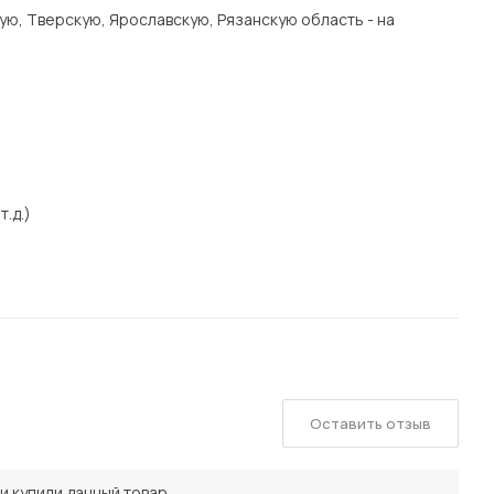
ую, Тверскую, Ярославскую, Рязанскую область - на
т.д.)
Оставить отзыв
и купили данный товар