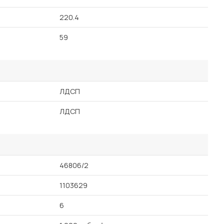
220.4
59
ЛДСП
ЛДСП
46806/2
1103629
6