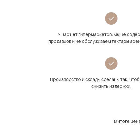
У нас нет гипермаркетов: мы не сод
продавцов и не обслуживаем гектары аре
Производство и склады сделаны так, что
снизить издержки.
В итоге цен