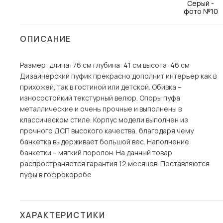
Столы и стулья
Шкафы и стеллажи
Пос
ОПИСАНИЕ
Комоды и тумбы
Вешалки и обувницы
Размер: длина: 76 см глубина: 41 см высота: 46 см
Дизайнерский пуфик прекрасно дополнит интерьер как в
Гарнитуры
прихожей, так в гостиной или детской. Обивка –
износостойкий текстурный велюр. Опоры пуфа
металлические и очень прочные и выполнены в
классическом стиле. Корпус модели выполнен из
прочного ДСП высокого качества, благодаря чему
банкетка выдерживает большой вес. Наполнение
банкетки – мягкий поролон. На данный товар
распространяется гарантия 12 месяцев. Поставляются
пуфы в гофрокоробе
ХАРАКТЕРИСТИКИ