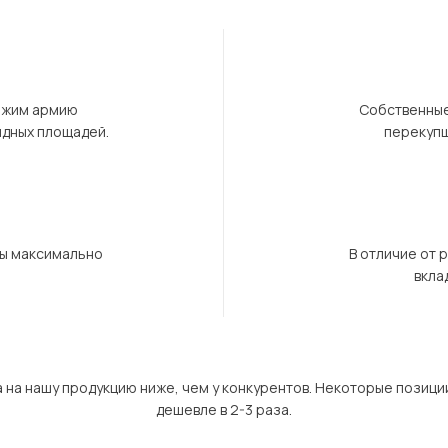
ержим армию
Собственные
ндных площадей.
перекупщ
бы максимально
В отличие от 
вкла
а на нашу продукцию ниже, чем у конкурентов. Некоторые позици
дешевле в 2-3 раза.