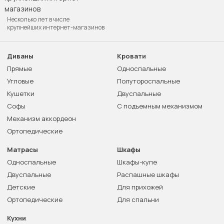
Несколько лет в числе
крупнейших интернет-магазинов
Диваны
Кровати
Прямые
Односпальные
Угловые
Полутороспальные
Кушетки
Двуспальные
Софы
С подъемным механизмом
Механизм аккордеон
Ортопедические
Матрасы
Шкафы
Односпальные
Шкафы-купе
Двуспальные
Распашные шкафы
Детские
Для прихожей
Ортопедические
Для спальни
Кухни