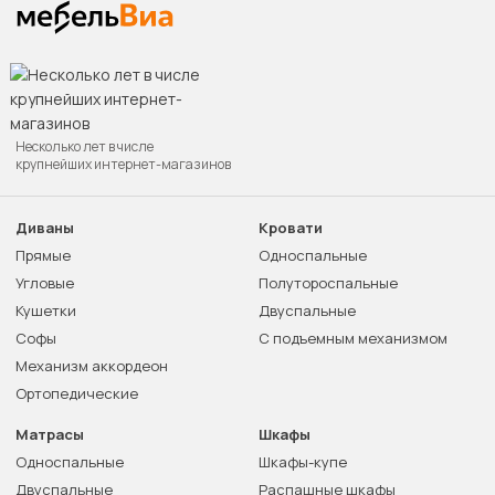
Несколько лет в числе
крупнейших интернет-магазинов
Диваны
Кровати
Прямые
Односпальные
Угловые
Полутороспальные
Кушетки
Двуспальные
Софы
С подъемным механизмом
Механизм аккордеон
Ортопедические
Матрасы
Шкафы
Односпальные
Шкафы-купе
Двуспальные
Распашные шкафы