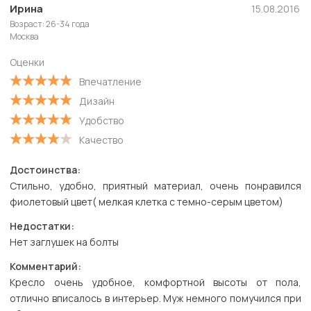
Новые
Ирина
15.08.2016
Возраст: 26-34 года
Старые
Москва
С высокой оценкой
Оценки
С низкой оценкой
Впечатление
Дизайн
Удобство
Качество
Достоинства:
Стильно, удобно, приятный материал, очень понравился
фиолетовый цвет( мелкая клетка с темно-серым цветом)
Недостатки:
Нет заглушек на болты
Комментарий:
Кресло очень удобное, комфортной высоты от пола,
отлично вписалось в интерьер. Муж немного помучился при