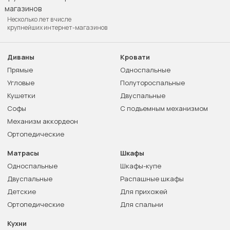
Несколько лет в числе
крупнейших интернет-магазинов
Диваны
Кровати
Прямые
Односпальные
Угловые
Полутороспальные
Кушетки
Двуспальные
Софы
С подъемным механизмом
Механизм аккордеон
Ортопедические
Матрасы
Шкафы
Односпальные
Шкафы-купе
Двуспальные
Распашные шкафы
Детские
Для прихожей
Ортопедические
Для спальни
Кухни