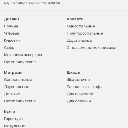
крупнейших интернет-магазинов
Диваны
Кровати
Прямые
Односпальные
Угловые
Полутороспальные
Кушетки
Двуспальные
Софы
С подъемным механизмом
Механизм аккордеон
Ортопедические
Матрасы
Шкафы
Односпальные
Шкафы-купе
Двуспальные
Распашные шкафы
Детские
Для прихожей
Ортопедические
Для спальни
Кухни
Гарнитуры
Модульные