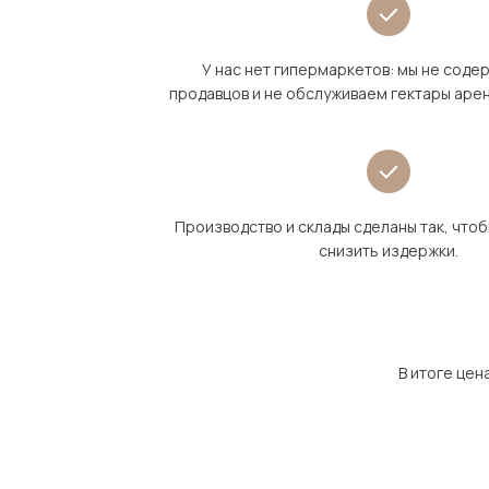
У нас нет гипермаркетов: мы не сод
продавцов и не обслуживаем гектары аре
Производство и склады сделаны так, что
снизить издержки.
В итоге цен