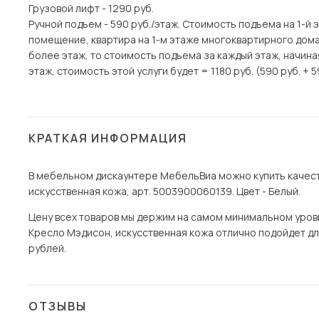
Грузовой лифт - 1290 руб.
Ручной подъем - 590 руб./этаж. Стоимость подъема на 1-й 
помещение, квартира на 1-м этаже многоквартирного дома)
более этаж, то стоимость подъема за каждый этаж, начина
этаж, стоимость этой услуги будет = 1180 руб. (590 руб. + 5
КРАТКАЯ ИНФОРМАЦИЯ
В мебельном дискаунтере МебельВиа можно купить качест
искусственная кожа, арт. 5003900060139. Цвет - Белый.
Цену всех товаров мы держим на самом минимальном уровне 
Кресло Мэдисон, искусственная кожа отлично подойдет для
рублей.
ОТЗЫВЫ