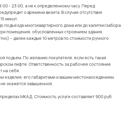
:00 - 23:00, а не к определенному часу. Перед
едупредит о времени визита. В случае отсутствия
15 минут.
(до подъезда многоквартирного дома или до калитки/забора
утри помещения, обусловленных строением здания,
тно) – далее каждые 10 метров по стоимости ручного
ой подъем. По желанию покупателя, если есть такая
рском лифте. Ответственность за рабочее состояние
 на себя.
ом изделия, его габаритами и вашим местонахождением.
о не окажется завышенной.
 пределах МКАД. Стоимость услуги составляет 900 руб.