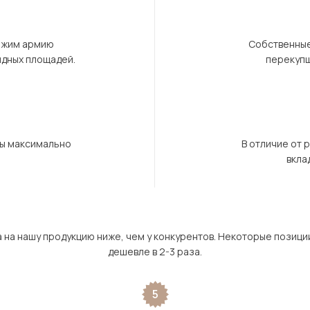
ержим армию
Собственные
ндных площадей.
перекупщ
бы максимально
В отличие от 
вкла
а на нашу продукцию ниже, чем у конкурентов. Некоторые позици
дешевле в 2-3 раза.
5