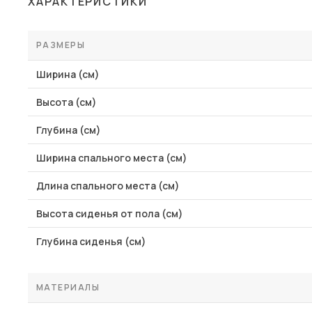
ХАРАКТЕРИСТИКИ
Столы и стулья
Шкафы и стеллажи
РАЗМЕРЫ
Пос
Комоды и тумбы
Ширина (см)
Вешалки и обувницы
Высота (см)
Гарнитуры
Глубина (см)
Ширина спального места (см)
Длина спального места (см)
Высота сиденья от пола (см)
Глубина сиденья (см)
МАТЕРИАЛЫ