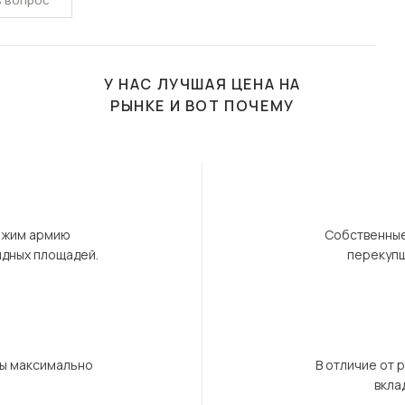
ь вопрос
У НАС ЛУЧШАЯ ЦЕНА НА
РЫНКЕ И ВОТ ПОЧЕМУ
ержим армию
Собственные
ндных площадей.
перекупщ
бы максимально
В отличие от 
вкла