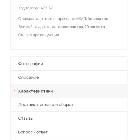
Код товара:
1472167
Стоимость доставки в пределах МКАД:
бесплатно
Ближайшая доставка:
послезавтра, 10 августа
Оплата при получении
 мебель для гостиных
Фотографии
Описание
Характеристики
Преимущества
Доставка, оплата и сборка
Отзывы
Вопрос - ответ