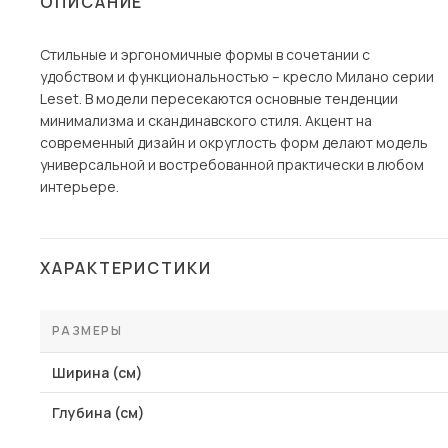
ОПИСАНИЕ
Столы и стулья
Стильные и эргономичные формы в сочетании с
Шкафы и стеллажи
Пос
удобством и функциональностью – кресло Милано серии
Комоды и тумбы
Leset. В модели пересекаются основные тенденции
минимализма и скандинавского стиля. Акцент на
Вешалки и обувницы
современный дизайн и округлость форм делают модель
Гарнитуры
универсальной и востребованной практически в любом
интерьере.
ХАРАКТЕРИСТИКИ
РАЗМЕРЫ
Ширина (см)
Глубина (см)