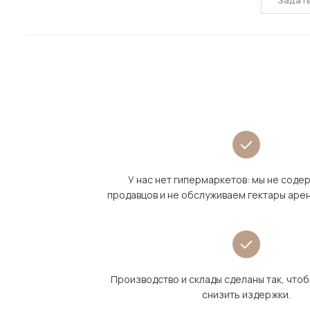
Задат
У нас нет гипермаркетов: мы не сод
продавцов и не обслуживаем гектары аре
Производство и склады сделаны так, что
снизить издержки.