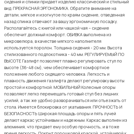
сидения и спинки придает изделию классический и стильный
вид. ПРЕКРАСНАЯ ЭРГОНОМИКА. Обратите внимание на
детали, мягкое и изогнутое по краям сидение, отведенная
назад спинка отвечают за вашу эргономичную посадку.
Располагайтесь с книгой или чашкой чая – сидение
обеспечит должный комфорт. ОБИВКА выполнена из
микровелюра, в качестве мягкого наполнителя
используется поролон. Толщина сидения - 20 мм. Высота
стилизованного подлокотника - 40 мм. РЕГУЛИРУЕМЫЙ ПО
ВЫСОТЕ Газлифт позволяет плавно регулировать стул по
высоте (36-48 см), чем обеспечивает комфортное
положение любого сидящего человека. Легкость и
плавность движения газлифта делают регулировку высоты
простой и комфортной. МОБИЛЬНЫЙ Колесные опоры
позволяют легко перемещать готовый стул без лишних
усилий, а так же удобно разворачиваться или отъезжать от
стола. Имеется блокировка от укатывания. ПРОЧНОСТЬ И
БЕЗОПАСНОСТЬ Широкая площадь опоры и пять лучей
делают каркас устойчивым и надежным. Каркас выполнен из
алюминия, что придает ему особую прочность, и в тоже
время легкость. Покрыт порошковой краской, устойчивой к