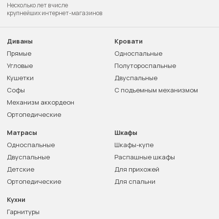
Несколько лет в числе
крупнейших интернет-магазинов
Диваны
Кровати
Прямые
Односпальные
Угловые
Полутороспальные
Кушетки
Двуспальные
Софы
С подъемным механизмом
Механизм аккордеон
Ортопедические
Матрасы
Шкафы
Односпальные
Шкафы-купе
Двуспальные
Распашные шкафы
Детские
Для прихожей
Ортопедические
Для спальни
Кухни
Гарнитуры