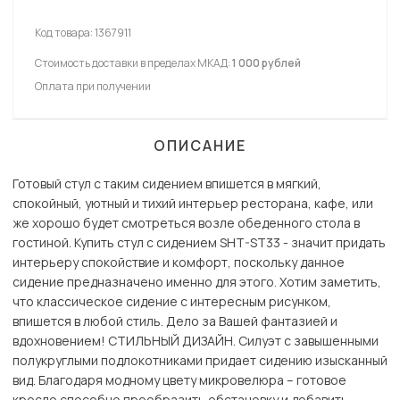
Код товара:
1367911
Стоимость доставки в пределах МКАД:
1 000 рублей
Оплата при получении
ОПИСАНИЕ
Готовый стул с таким сидением впишется в мягкий,
спокойный, уютный и тихий интерьер ресторана, кафе, или
же хорошо будет смотреться возле обеденного стола в
гостиной. Купить стул с сидением SHT-ST33 - значит придать
интерьеру спокойствие и комфорт, поскольку данное
сидение предназначено именно для этого. Хотим заметить,
что классическое сидение с интересным рисунком,
впишется в любой стиль. Дело за Вашей фантазией и
вдохновением! СТИЛЬНЫЙ ДИЗАЙН. Силуэт с завышенными
полукруглыми подлокотниками придает сидению изысканный
вид. Благодаря модному цвету микровелюра – готовое
кресло способно преобразить обстановку и добавить