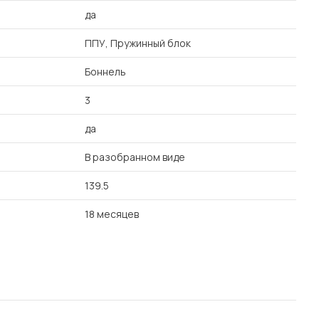
да
ППУ, Пружинный блок
Боннель
3
да
В разобранном виде
139.5
18 месяцев