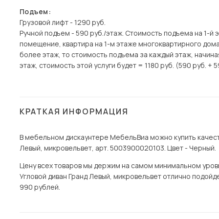
Подъем:
Грузовой лифт - 1290 руб.
Ручной подъем - 590 руб./этаж. Стоимость подъема на 1-й 
помещение, квартира на 1-м этаже многоквартирного дома)
более этаж, то стоимость подъема за каждый этаж, начина
этаж, стоимость этой услуги будет = 1180 руб. (590 руб. + 5
КРАТКАЯ ИНФОРМАЦИЯ
В мебельном дискаунтере МебельВиа можно купить качеств
Левый, микровельвет, арт. 5003900020103. Цвет - Черный.
Цену всех товаров мы держим на самом минимальном уровне
Угловой диван Гранд Левый, микровельвет отлично подойдет
990 рублей.