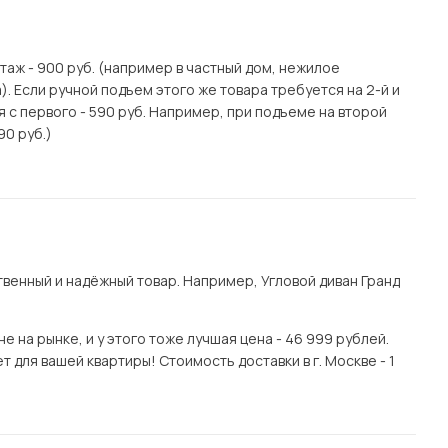
этаж - 900 руб. (например в частный дом, нежилое
. Если ручной подъем этого же товара требуется на 2-й и
я с первого - 590 руб. Например, при подъеме на второй
90 руб.)
енный и надёжный товар. Например, Угловой диван Гранд
 на рынке, и у этого тоже лучшая цена - 46 999 рублей.
 для вашей квартиры! Стоимость доставки в г. Москве - 1