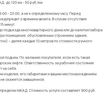
АД: до 120 км - 50 руб./км
:00 - 23:00, а не к определенному часу. Перед
едупредит о времени визита. В случае отсутствия
15 минут.
(до подъезда многоквартирного дома или до калитки/забора
утри помещения, обусловленных строением здания,
тно) – далее каждые 10 метров по стоимости ручного
ой подъем. По желанию покупателя, если есть такая
рском лифте. Ответственность за рабочее состояние
 на себя.
ом изделия, его габаритами и вашим местонахождением.
о не окажется завышенной.
 пределах МКАД. Стоимость услуги составляет 900 руб.