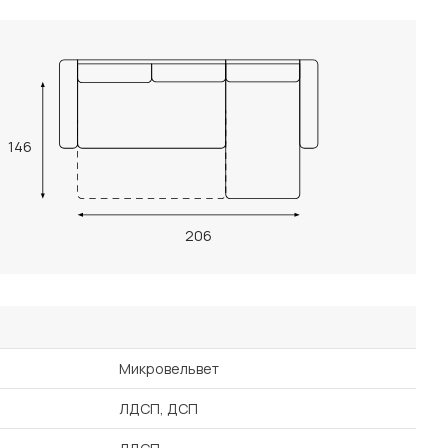
146
206
Микровельвет
ЛДСП, ДСП